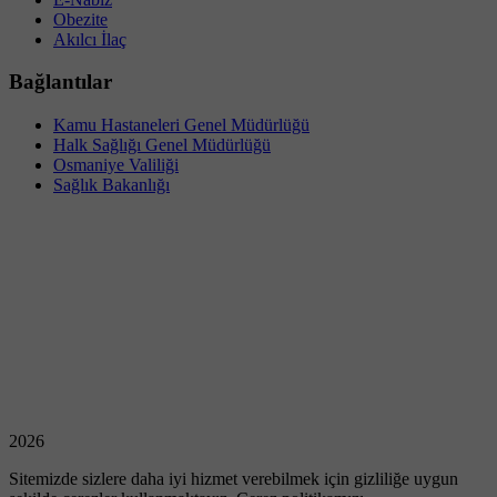
Obezite
Akılcı İlaç
Bağlantılar
Kamu Hastaneleri Genel Müdürlüğü
Halk Sağlığı Genel Müdürlüğü
Osmaniye Valiliği
Sağlık Bakanlığı
2026
Sitemizde sizlere daha iyi hizmet verebilmek için gizliliğe uygun