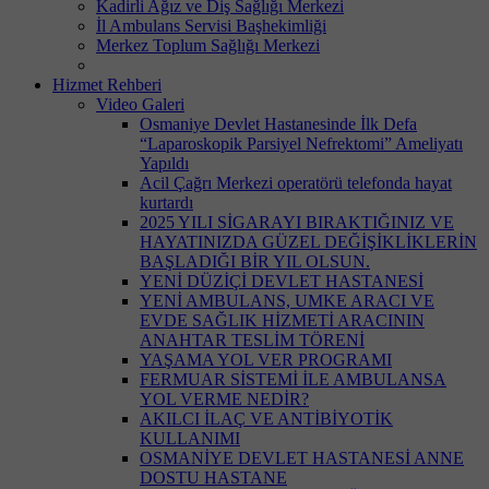
Kadirli Ağız ve Diş Sağlığı Merkezi
İl Ambulans Servisi Başhekimliği
Merkez Toplum Sağlığı Merkezi
Hizmet Rehberi
Video Galeri
Osmaniye Devlet Hastanesinde İlk Defa
“Laparoskopik Parsiyel Nefrektomi” Ameliyatı
Yapıldı
Acil Çağrı Merkezi operatörü telefonda hayat
kurtardı
2025 YILI SİGARAYI BIRAKTIĞINIZ VE
HAYATINIZDA GÜZEL DEĞİŞİKLİKLERİN
BAŞLADIĞI BİR YIL OLSUN.
YENİ DÜZİÇİ DEVLET HASTANESİ
YENİ AMBULANS, UMKE ARACI VE
EVDE SAĞLIK HİZMETİ ARACININ
ANAHTAR TESLİM TÖRENİ
YAŞAMA YOL VER PROGRAMI
FERMUAR SİSTEMİ İLE AMBULANSA
YOL VERME NEDİR?
AKILCI İLAÇ VE ANTİBİYOTİK
KULLANIMI
OSMANİYE DEVLET HASTANESİ ANNE
DOSTU HASTANE