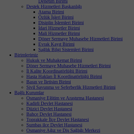
Denetim Birimi
Destek Hizmetleri Başkanlığı
Atama Birimi
Özlük İşleri Birimi
Disiplin İşlemleri Birimi
İdari Hizmetler Birimi
Mali Hizmetler Birimi
Döner Sermaye Muhasebe Hizmetleri Birimi
Evrak Kayıt Birimi
Sağlık Bilgi Sistemleri Birimi
Birimlerimiz
Hukuk ve Muhakemat Birimi
Döner Sermaye Muhasebe Hizmetleri Birimi
İl Kalite Koordinatörlüğü Birimi
Hasta Hakları İl Koordinatörlüğü Birimi
Basın ve İletişim Birimi
Sivil Savunma ve Seferberlik Hizmetleri Birimi
Bağlı Kurumlar
Osmaniye Eğitim ve Araştırma Hastanesi
Kadirli Devlet Hastanesi
Düziçi Devlet Hastanesi
Bahçe Devlet Hastanesi
Toprakkale İlçe Devlet Hastanesi
Sumbas ilçe Devlet Hastanesi
Osmaniye Ağız ve Diş Sağlığı Merkezi