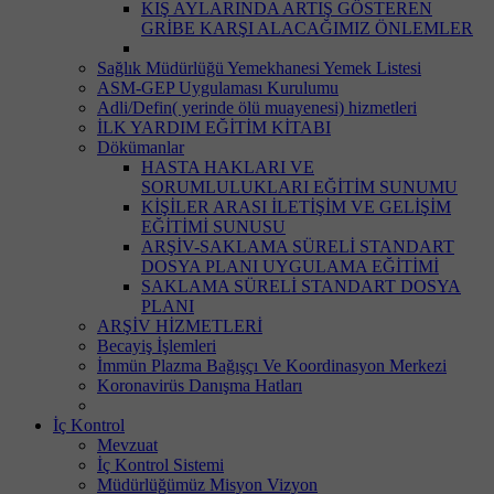
KIŞ AYLARINDA ARTIŞ GÖSTEREN
GRİBE KARŞI ALACAĞIMIZ ÖNLEMLER
Sağlık Müdürlüğü Yemekhanesi Yemek Listesi
ASM-GEP Uygulaması Kurulumu
Adli/Defin( yerinde ölü muayenesi) hizmetleri
İLK YARDIM EĞİTİM KİTABI
Dökümanlar
HASTA HAKLARI VE
SORUMLULUKLARI EĞİTİM SUNUMU
KİŞİLER ARASI İLETİŞİM VE GELİŞİM
EĞİTİMİ SUNUSU
ARŞİV-SAKLAMA SÜRELİ STANDART
DOSYA PLANI UYGULAMA EĞİTİMİ
SAKLAMA SÜRELİ STANDART DOSYA
PLANI
ARŞİV HİZMETLERİ
Becayiş İşlemleri
İmmün Plazma Bağışçı Ve Koordinasyon Merkezi
Koronavirüs Danışma Hatları
İç Kontrol
Mevzuat
İç Kontrol Sistemi
Müdürlüğümüz Misyon Vizyon