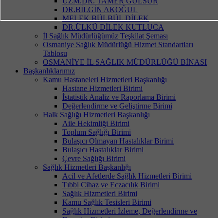
UZM.DR. TAMER GÜLSUR
DR.BİLGİN AKOĞUL
MELEK BÜLBÜL DİLEK
DR.ÜLKÜ DİLEK KUTLUCA
İl Sağlık Müdürlüğümüz Teşkilat Şeması
Osmaniye Sağlık Müdürlüğü Hizmet Standartları
Tablosu
OSMANİYE İL SAĞLIK MÜDÜRLÜĞÜ BİNASI
Başkanlıklarımız
Kamu Hastaneleri Hizmetleri Başkanlığı
Hastane Hizmetleri Birimi
İstatistik Analiz ve Raporlama Birimi
Değerlendirme ve Geliştirme Birimi
Halk Sağlığı Hizmetleri Başkanlığı
Aile Hekimliği Birimi
Toplum Sağlığı Birimi
Bulaşıcı Olmayan Hastalıklar Birimi
Bulaşıcı Hastalıklar Birimi
Çevre Sağlığı Birimi
Sağlık Hizmetleri Başkanlığı
Acil ve Afetlerde Sağlık Hizmetleri Birimi
Tıbbi Cihaz ve Eczacılık Birimi
Sağlık Hizmetleri Birimi
Kamu Sağlık Tesisleri Birimi
Sağlık Hizmetleri İzleme, Değerlendirme ve