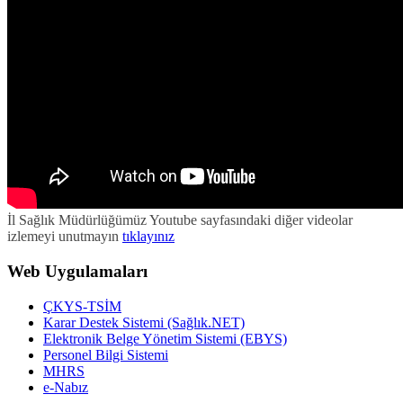
İl Sağlık Müdürlüğümüz Youtube sayfasındaki diğer videolar
izlemeyi unutmayın
tıklayınız
Web Uygulamaları
ÇKYS-TSİM
Karar Destek Sistemi (Sağlık.NET)
Elektronik Belge Yönetim Sistemi (EBYS)
Personel Bilgi Sistemi
MHRS
e-Nabız