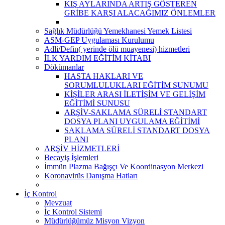
KIŞ AYLARINDA ARTIŞ GÖSTEREN
GRİBE KARŞI ALACAĞIMIZ ÖNLEMLER
Sağlık Müdürlüğü Yemekhanesi Yemek Listesi
ASM-GEP Uygulaması Kurulumu
Adli/Defin( yerinde ölü muayenesi) hizmetleri
İLK YARDIM EĞİTİM KİTABI
Dökümanlar
HASTA HAKLARI VE
SORUMLULUKLARI EĞİTİM SUNUMU
KİŞİLER ARASI İLETİŞİM VE GELİŞİM
EĞİTİMİ SUNUSU
ARŞİV-SAKLAMA SÜRELİ STANDART
DOSYA PLANI UYGULAMA EĞİTİMİ
SAKLAMA SÜRELİ STANDART DOSYA
PLANI
ARŞİV HİZMETLERİ
Becayiş İşlemleri
İmmün Plazma Bağışçı Ve Koordinasyon Merkezi
Koronavirüs Danışma Hatları
İç Kontrol
Mevzuat
İç Kontrol Sistemi
Müdürlüğümüz Misyon Vizyon