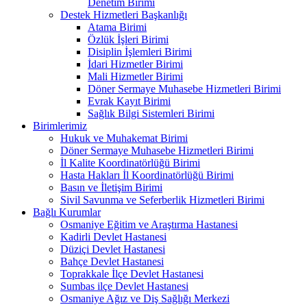
Denetim Birimi
Destek Hizmetleri Başkanlığı
Atama Birimi
Özlük İşleri Birimi
Disiplin İşlemleri Birimi
İdari Hizmetler Birimi
Mali Hizmetler Birimi
Döner Sermaye Muhasebe Hizmetleri Birimi
Evrak Kayıt Birimi
Sağlık Bilgi Sistemleri Birimi
Birimlerimiz
Hukuk ve Muhakemat Birimi
Döner Sermaye Muhasebe Hizmetleri Birimi
İl Kalite Koordinatörlüğü Birimi
Hasta Hakları İl Koordinatörlüğü Birimi
Basın ve İletişim Birimi
Sivil Savunma ve Seferberlik Hizmetleri Birimi
Bağlı Kurumlar
Osmaniye Eğitim ve Araştırma Hastanesi
Kadirli Devlet Hastanesi
Düziçi Devlet Hastanesi
Bahçe Devlet Hastanesi
Toprakkale İlçe Devlet Hastanesi
Sumbas ilçe Devlet Hastanesi
Osmaniye Ağız ve Diş Sağlığı Merkezi