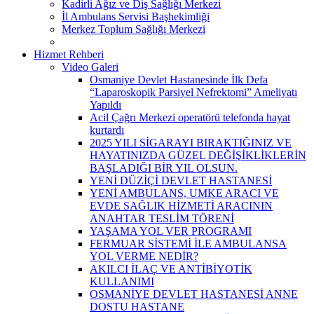
Kadirli Ağız ve Diş Sağlığı Merkezi
İl Ambulans Servisi Başhekimliği
Merkez Toplum Sağlığı Merkezi
Hizmet Rehberi
Video Galeri
Osmaniye Devlet Hastanesinde İlk Defa
“Laparoskopik Parsiyel Nefrektomi” Ameliyatı
Yapıldı
Acil Çağrı Merkezi operatörü telefonda hayat
kurtardı
2025 YILI SİGARAYI BIRAKTIĞINIZ VE
HAYATINIZDA GÜZEL DEĞİŞİKLİKLERİN
BAŞLADIĞI BİR YIL OLSUN.
YENİ DÜZİÇİ DEVLET HASTANESİ
YENİ AMBULANS, UMKE ARACI VE
EVDE SAĞLIK HİZMETİ ARACININ
ANAHTAR TESLİM TÖRENİ
YAŞAMA YOL VER PROGRAMI
FERMUAR SİSTEMİ İLE AMBULANSA
YOL VERME NEDİR?
AKILCI İLAÇ VE ANTİBİYOTİK
KULLANIMI
OSMANİYE DEVLET HASTANESİ ANNE
DOSTU HASTANE