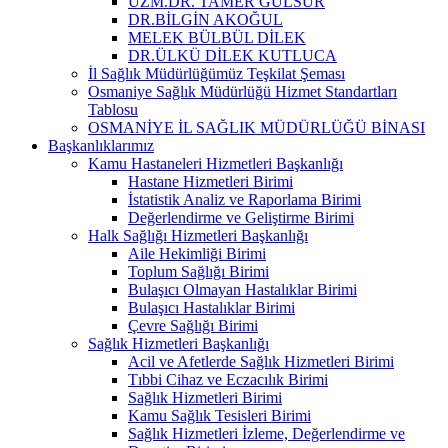
UZM.DR. TAMER GÜLSUR
DR.BİLGİN AKOĞUL
MELEK BÜLBÜL DİLEK
DR.ÜLKÜ DİLEK KUTLUCA
İl Sağlık Müdürlüğümüz Teşkilat Şeması
Osmaniye Sağlık Müdürlüğü Hizmet Standartları
Tablosu
OSMANİYE İL SAĞLIK MÜDÜRLÜĞÜ BİNASI
Başkanlıklarımız
Kamu Hastaneleri Hizmetleri Başkanlığı
Hastane Hizmetleri Birimi
İstatistik Analiz ve Raporlama Birimi
Değerlendirme ve Geliştirme Birimi
Halk Sağlığı Hizmetleri Başkanlığı
Aile Hekimliği Birimi
Toplum Sağlığı Birimi
Bulaşıcı Olmayan Hastalıklar Birimi
Bulaşıcı Hastalıklar Birimi
Çevre Sağlığı Birimi
Sağlık Hizmetleri Başkanlığı
Acil ve Afetlerde Sağlık Hizmetleri Birimi
Tıbbi Cihaz ve Eczacılık Birimi
Sağlık Hizmetleri Birimi
Kamu Sağlık Tesisleri Birimi
Sağlık Hizmetleri İzleme, Değerlendirme ve