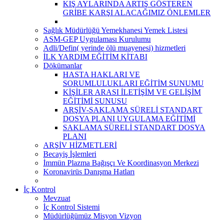
KIŞ AYLARINDA ARTIŞ GÖSTEREN
GRİBE KARŞI ALACAĞIMIZ ÖNLEMLER
Sağlık Müdürlüğü Yemekhanesi Yemek Listesi
ASM-GEP Uygulaması Kurulumu
Adli/Defin( yerinde ölü muayenesi) hizmetleri
İLK YARDIM EĞİTİM KİTABI
Dökümanlar
HASTA HAKLARI VE
SORUMLULUKLARI EĞİTİM SUNUMU
KİŞİLER ARASI İLETİŞİM VE GELİŞİM
EĞİTİMİ SUNUSU
ARŞİV-SAKLAMA SÜRELİ STANDART
DOSYA PLANI UYGULAMA EĞİTİMİ
SAKLAMA SÜRELİ STANDART DOSYA
PLANI
ARŞİV HİZMETLERİ
Becayiş İşlemleri
İmmün Plazma Bağışçı Ve Koordinasyon Merkezi
Koronavirüs Danışma Hatları
İç Kontrol
Mevzuat
İç Kontrol Sistemi
Müdürlüğümüz Misyon Vizyon