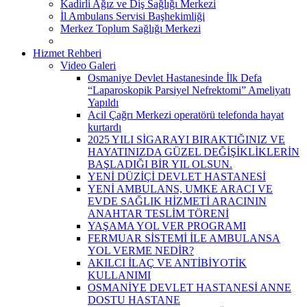
Kadirli Ağız ve Diş Sağlığı Merkezi
İl Ambulans Servisi Başhekimliği
Merkez Toplum Sağlığı Merkezi
Hizmet Rehberi
Video Galeri
Osmaniye Devlet Hastanesinde İlk Defa
“Laparoskopik Parsiyel Nefrektomi” Ameliyatı
Yapıldı
Acil Çağrı Merkezi operatörü telefonda hayat
kurtardı
2025 YILI SİGARAYI BIRAKTIĞINIZ VE
HAYATINIZDA GÜZEL DEĞİŞİKLİKLERİN
BAŞLADIĞI BİR YIL OLSUN.
YENİ DÜZİÇİ DEVLET HASTANESİ
YENİ AMBULANS, UMKE ARACI VE
EVDE SAĞLIK HİZMETİ ARACININ
ANAHTAR TESLİM TÖRENİ
YAŞAMA YOL VER PROGRAMI
FERMUAR SİSTEMİ İLE AMBULANSA
YOL VERME NEDİR?
AKILCI İLAÇ VE ANTİBİYOTİK
KULLANIMI
OSMANİYE DEVLET HASTANESİ ANNE
DOSTU HASTANE