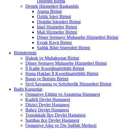
Denetim Birimi
Destek Hizmetleri Başkanlığı
Atama Birimi
Özlük İşleri Birimi
Disiplin İşlemleri Birimi
İdari Hizmetler Birimi
Mali Hizmetler Birimi
Döner Sermaye Muhasebe Hizmetleri Birimi
Evrak Kayıt Birimi
Sağlık Bilgi Sistemleri Birimi
Birimlerimiz
Hukuk ve Muhakemat Birimi
Döner Sermaye Muhasebe Hizmetleri Birimi
İl Kalite Koordinatörlüğü Birimi
Hasta Hakları İl Koordinatörlüğü Birimi
Basın ve İletişim Birimi
Sivil Savunma ve Seferberlik Hizmetleri Birimi
Bağlı Kurumlar
Osmaniye Eğitim ve Araştırma Hastanesi
Kadirli Devlet Hastanesi
Düziçi Devlet Hastanesi
Bahçe Devlet Hastanesi
Toprakkale İlçe Devlet Hastanesi
Sumbas ilçe Devlet Hastanesi
Osmaniye Ağız ve Diş Sağlığı Merkezi