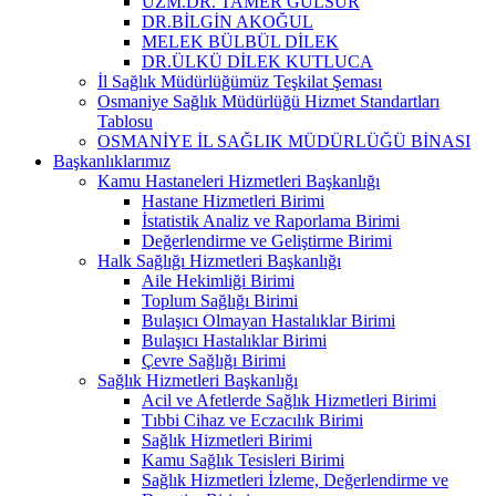
UZM.DR. TAMER GÜLSUR
DR.BİLGİN AKOĞUL
MELEK BÜLBÜL DİLEK
DR.ÜLKÜ DİLEK KUTLUCA
İl Sağlık Müdürlüğümüz Teşkilat Şeması
Osmaniye Sağlık Müdürlüğü Hizmet Standartları
Tablosu
OSMANİYE İL SAĞLIK MÜDÜRLÜĞÜ BİNASI
Başkanlıklarımız
Kamu Hastaneleri Hizmetleri Başkanlığı
Hastane Hizmetleri Birimi
İstatistik Analiz ve Raporlama Birimi
Değerlendirme ve Geliştirme Birimi
Halk Sağlığı Hizmetleri Başkanlığı
Aile Hekimliği Birimi
Toplum Sağlığı Birimi
Bulaşıcı Olmayan Hastalıklar Birimi
Bulaşıcı Hastalıklar Birimi
Çevre Sağlığı Birimi
Sağlık Hizmetleri Başkanlığı
Acil ve Afetlerde Sağlık Hizmetleri Birimi
Tıbbi Cihaz ve Eczacılık Birimi
Sağlık Hizmetleri Birimi
Kamu Sağlık Tesisleri Birimi
Sağlık Hizmetleri İzleme, Değerlendirme ve