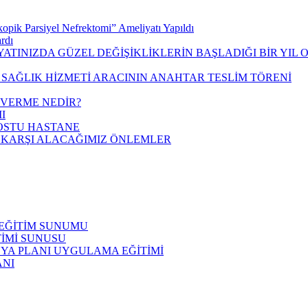
opik Parsiyel Nefrektomi” Ameliyatı Yapıldı
rdı
AYATINIZDA GÜZEL DEĞİŞİKLİKLERİN BAŞLADIĞI BİR YIL 
 SAĞLIK HİZMETİ ARACININ ANAHTAR TESLİM TÖRENİ
 VERME NEDİR?
I
OSTU HASTANE
E KARŞI ALACAĞIMIZ ÖNLEMLER
EĞİTİM SUNUMU
İTİMİ SUNUSU
YA PLANI UYGULAMA EĞİTİMİ
ANI