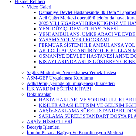
Hizmet Rehberi
Video Galeri
Osmaniye Devlet Hastanesinde İlk Defa “Laparosk
Acil Çağrı Merkezi operatörü telefonda hayat kurta
2025 YILI SİGARAYI BIRAKTIĞINIZ VE H
YENİ DÜZİÇİ DEVLET HASTANESİ
YENİ AMBULANS, UMKE ARACI VE EVDE
YAŞAMA YOL VER PROGRAMI
FERMUAR SİSTEMİ İLE AMBULANSA YOL
AKILCI İLAÇ VE ANTİBİYOTİK KULLANIM
OSMANİYE DEVLET HASTANESİ ANNE D
KIŞ AYLARINDA ARTIŞ GÖSTEREN GRİB
Sağlık Müdürlüğü Yemekhanesi Yemek Listesi
ASM-GEP Uygulaması Kurulumu
Adli/Defin( yerinde ölü muayenesi) hizmetleri
İLK YARDIM EĞİTİM KİTABI
Dökümanlar
HASTA HAKLARI VE SORUMLULUKLARI 
KİŞİLER ARASI İLETİŞİM VE GELİŞİM EĞ
ARŞİV-SAKLAMA SÜRELİ STANDART DOS
SAKLAMA SÜRELİ STANDART DOSYA PL
ARŞİV HİZMETLERİ
Becayiş İşlemleri
İmmün Plazma Bağışçı Ve Koordinasyon Merkezi