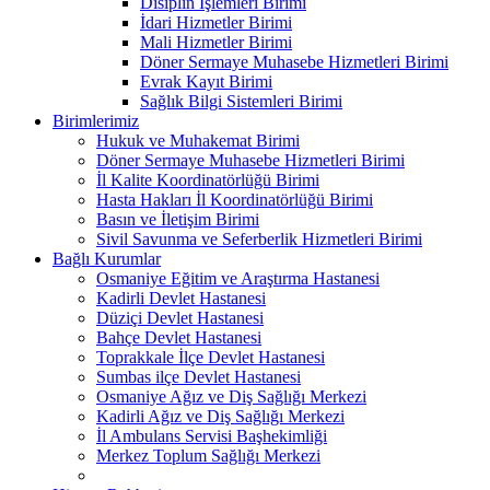
Disiplin İşlemleri Birimi
İdari Hizmetler Birimi
Mali Hizmetler Birimi
Döner Sermaye Muhasebe Hizmetleri Birimi
Evrak Kayıt Birimi
Sağlık Bilgi Sistemleri Birimi
Birimlerimiz
Hukuk ve Muhakemat Birimi
Döner Sermaye Muhasebe Hizmetleri Birimi
İl Kalite Koordinatörlüğü Birimi
Hasta Hakları İl Koordinatörlüğü Birimi
Basın ve İletişim Birimi
Sivil Savunma ve Seferberlik Hizmetleri Birimi
Bağlı Kurumlar
Osmaniye Eğitim ve Araştırma Hastanesi
Kadirli Devlet Hastanesi
Düziçi Devlet Hastanesi
Bahçe Devlet Hastanesi
Toprakkale İlçe Devlet Hastanesi
Sumbas ilçe Devlet Hastanesi
Osmaniye Ağız ve Diş Sağlığı Merkezi
Kadirli Ağız ve Diş Sağlığı Merkezi
İl Ambulans Servisi Başhekimliği
Merkez Toplum Sağlığı Merkezi