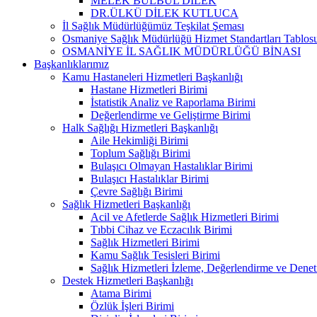
MELEK BÜLBÜL DİLEK
DR.ÜLKÜ DİLEK KUTLUCA
İl Sağlık Müdürlüğümüz Teşkilat Şeması
Osmaniye Sağlık Müdürlüğü Hizmet Standartları Tablos
OSMANİYE İL SAĞLIK MÜDÜRLÜĞÜ BİNASI
Başkanlıklarımız
Kamu Hastaneleri Hizmetleri Başkanlığı
Hastane Hizmetleri Birimi
İstatistik Analiz ve Raporlama Birimi
Değerlendirme ve Geliştirme Birimi
Halk Sağlığı Hizmetleri Başkanlığı
Aile Hekimliği Birimi
Toplum Sağlığı Birimi
Bulaşıcı Olmayan Hastalıklar Birimi
Bulaşıcı Hastalıklar Birimi
Çevre Sağlığı Birimi
Sağlık Hizmetleri Başkanlığı
Acil ve Afetlerde Sağlık Hizmetleri Birimi
Tıbbi Cihaz ve Eczacılık Birimi
Sağlık Hizmetleri Birimi
Kamu Sağlık Tesisleri Birimi
Sağlık Hizmetleri İzleme, Değerlendirme ve Denet
Destek Hizmetleri Başkanlığı
Atama Birimi
Özlük İşleri Birimi