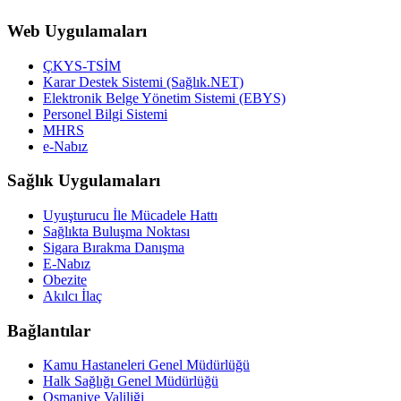
Web Uygulamaları
ÇKYS-TSİM
Karar Destek Sistemi (Sağlık.NET)
Elektronik Belge Yönetim Sistemi (EBYS)
Personel Bilgi Sistemi
MHRS
e-Nabız
Sağlık Uygulamaları
Uyuşturucu İle Mücadele Hattı
Sağlıkta Buluşma Noktası
Sigara Bırakma Danışma
E-Nabız
Obezite
Akılcı İlaç
Bağlantılar
Kamu Hastaneleri Genel Müdürlüğü
Halk Sağlığı Genel Müdürlüğü
Osmaniye Valiliği