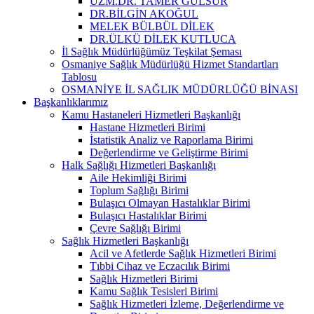
UZM.DR. TAMER GÜLSUR
DR.BİLGİN AKOĞUL
MELEK BÜLBÜL DİLEK
DR.ÜLKÜ DİLEK KUTLUCA
İl Sağlık Müdürlüğümüz Teşkilat Şeması
Osmaniye Sağlık Müdürlüğü Hizmet Standartları
Tablosu
OSMANİYE İL SAĞLIK MÜDÜRLÜĞÜ BİNASI
Başkanlıklarımız
Kamu Hastaneleri Hizmetleri Başkanlığı
Hastane Hizmetleri Birimi
İstatistik Analiz ve Raporlama Birimi
Değerlendirme ve Geliştirme Birimi
Halk Sağlığı Hizmetleri Başkanlığı
Aile Hekimliği Birimi
Toplum Sağlığı Birimi
Bulaşıcı Olmayan Hastalıklar Birimi
Bulaşıcı Hastalıklar Birimi
Çevre Sağlığı Birimi
Sağlık Hizmetleri Başkanlığı
Acil ve Afetlerde Sağlık Hizmetleri Birimi
Tıbbi Cihaz ve Eczacılık Birimi
Sağlık Hizmetleri Birimi
Kamu Sağlık Tesisleri Birimi
Sağlık Hizmetleri İzleme, Değerlendirme ve