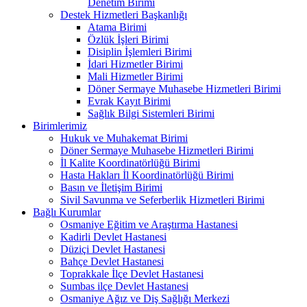
Denetim Birimi
Destek Hizmetleri Başkanlığı
Atama Birimi
Özlük İşleri Birimi
Disiplin İşlemleri Birimi
İdari Hizmetler Birimi
Mali Hizmetler Birimi
Döner Sermaye Muhasebe Hizmetleri Birimi
Evrak Kayıt Birimi
Sağlık Bilgi Sistemleri Birimi
Birimlerimiz
Hukuk ve Muhakemat Birimi
Döner Sermaye Muhasebe Hizmetleri Birimi
İl Kalite Koordinatörlüğü Birimi
Hasta Hakları İl Koordinatörlüğü Birimi
Basın ve İletişim Birimi
Sivil Savunma ve Seferberlik Hizmetleri Birimi
Bağlı Kurumlar
Osmaniye Eğitim ve Araştırma Hastanesi
Kadirli Devlet Hastanesi
Düziçi Devlet Hastanesi
Bahçe Devlet Hastanesi
Toprakkale İlçe Devlet Hastanesi
Sumbas ilçe Devlet Hastanesi
Osmaniye Ağız ve Diş Sağlığı Merkezi