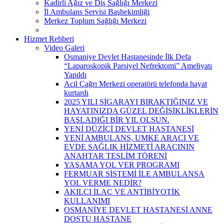
Kadirli Ağız ve Diş Sağlığı Merkezi
İl Ambulans Servisi Başhekimliği
Merkez Toplum Sağlığı Merkezi
Hizmet Rehberi
Video Galeri
Osmaniye Devlet Hastanesinde İlk Defa
“Laparoskopik Parsiyel Nefrektomi” Ameliyatı
Yapıldı
Acil Çağrı Merkezi operatörü telefonda hayat
kurtardı
2025 YILI SİGARAYI BIRAKTIĞINIZ VE
HAYATINIZDA GÜZEL DEĞİŞİKLİKLERİN
BAŞLADIĞI BİR YIL OLSUN.
YENİ DÜZİÇİ DEVLET HASTANESİ
YENİ AMBULANS, UMKE ARACI VE
EVDE SAĞLIK HİZMETİ ARACININ
ANAHTAR TESLİM TÖRENİ
YAŞAMA YOL VER PROGRAMI
FERMUAR SİSTEMİ İLE AMBULANSA
YOL VERME NEDİR?
AKILCI İLAÇ VE ANTİBİYOTİK
KULLANIMI
OSMANİYE DEVLET HASTANESİ ANNE
DOSTU HASTANE