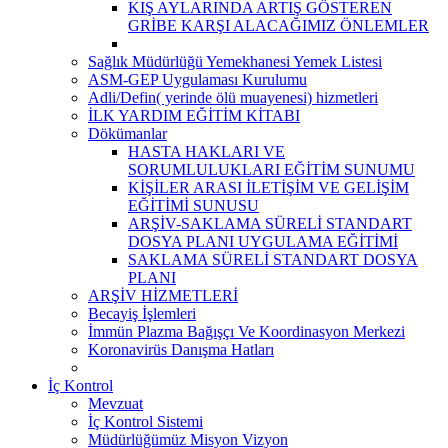
KIŞ AYLARINDA ARTIŞ GÖSTEREN
GRİBE KARŞI ALACAĞIMIZ ÖNLEMLER
Sağlık Müdürlüğü Yemekhanesi Yemek Listesi
ASM-GEP Uygulaması Kurulumu
Adli/Defin( yerinde ölü muayenesi) hizmetleri
İLK YARDIM EĞİTİM KİTABI
Dökümanlar
HASTA HAKLARI VE
SORUMLULUKLARI EĞİTİM SUNUMU
KİŞİLER ARASI İLETİŞİM VE GELİŞİM
EĞİTİMİ SUNUSU
ARŞİV-SAKLAMA SÜRELİ STANDART
DOSYA PLANI UYGULAMA EĞİTİMİ
SAKLAMA SÜRELİ STANDART DOSYA
PLANI
ARŞİV HİZMETLERİ
Becayiş İşlemleri
İmmün Plazma Bağışçı Ve Koordinasyon Merkezi
Koronavirüs Danışma Hatları
İç Kontrol
Mevzuat
İç Kontrol Sistemi
Müdürlüğümüz Misyon Vizyon