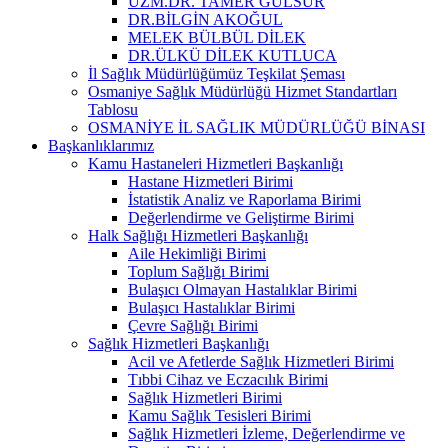
UZM.DR. TAMER GÜLSUR
DR.BİLGİN AKOĞUL
MELEK BÜLBÜL DİLEK
DR.ÜLKÜ DİLEK KUTLUCA
İl Sağlık Müdürlüğümüz Teşkilat Şeması
Osmaniye Sağlık Müdürlüğü Hizmet Standartları
Tablosu
OSMANİYE İL SAĞLIK MÜDÜRLÜĞÜ BİNASI
Başkanlıklarımız
Kamu Hastaneleri Hizmetleri Başkanlığı
Hastane Hizmetleri Birimi
İstatistik Analiz ve Raporlama Birimi
Değerlendirme ve Geliştirme Birimi
Halk Sağlığı Hizmetleri Başkanlığı
Aile Hekimliği Birimi
Toplum Sağlığı Birimi
Bulaşıcı Olmayan Hastalıklar Birimi
Bulaşıcı Hastalıklar Birimi
Çevre Sağlığı Birimi
Sağlık Hizmetleri Başkanlığı
Acil ve Afetlerde Sağlık Hizmetleri Birimi
Tıbbi Cihaz ve Eczacılık Birimi
Sağlık Hizmetleri Birimi
Kamu Sağlık Tesisleri Birimi
Sağlık Hizmetleri İzleme, Değerlendirme ve