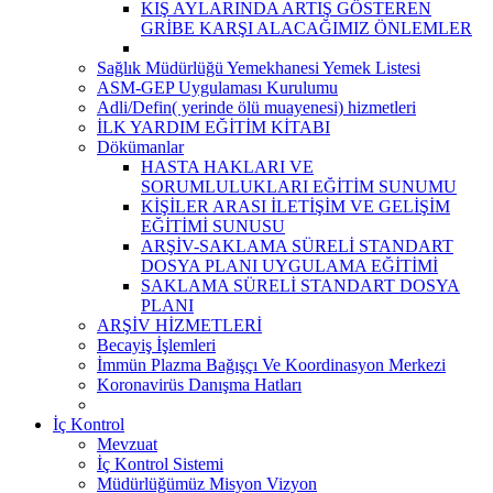
KIŞ AYLARINDA ARTIŞ GÖSTEREN
GRİBE KARŞI ALACAĞIMIZ ÖNLEMLER
Sağlık Müdürlüğü Yemekhanesi Yemek Listesi
ASM-GEP Uygulaması Kurulumu
Adli/Defin( yerinde ölü muayenesi) hizmetleri
İLK YARDIM EĞİTİM KİTABI
Dökümanlar
HASTA HAKLARI VE
SORUMLULUKLARI EĞİTİM SUNUMU
KİŞİLER ARASI İLETİŞİM VE GELİŞİM
EĞİTİMİ SUNUSU
ARŞİV-SAKLAMA SÜRELİ STANDART
DOSYA PLANI UYGULAMA EĞİTİMİ
SAKLAMA SÜRELİ STANDART DOSYA
PLANI
ARŞİV HİZMETLERİ
Becayiş İşlemleri
İmmün Plazma Bağışçı Ve Koordinasyon Merkezi
Koronavirüs Danışma Hatları
İç Kontrol
Mevzuat
İç Kontrol Sistemi
Müdürlüğümüz Misyon Vizyon