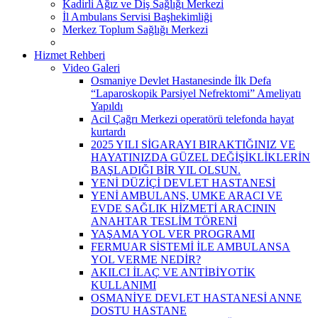
Kadirli Ağız ve Diş Sağlığı Merkezi
İl Ambulans Servisi Başhekimliği
Merkez Toplum Sağlığı Merkezi
Hizmet Rehberi
Video Galeri
Osmaniye Devlet Hastanesinde İlk Defa
“Laparoskopik Parsiyel Nefrektomi” Ameliyatı
Yapıldı
Acil Çağrı Merkezi operatörü telefonda hayat
kurtardı
2025 YILI SİGARAYI BIRAKTIĞINIZ VE
HAYATINIZDA GÜZEL DEĞİŞİKLİKLERİN
BAŞLADIĞI BİR YIL OLSUN.
YENİ DÜZİÇİ DEVLET HASTANESİ
YENİ AMBULANS, UMKE ARACI VE
EVDE SAĞLIK HİZMETİ ARACININ
ANAHTAR TESLİM TÖRENİ
YAŞAMA YOL VER PROGRAMI
FERMUAR SİSTEMİ İLE AMBULANSA
YOL VERME NEDİR?
AKILCI İLAÇ VE ANTİBİYOTİK
KULLANIMI
OSMANİYE DEVLET HASTANESİ ANNE
DOSTU HASTANE