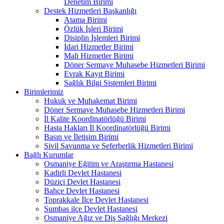
Denetim Birimi
Destek Hizmetleri Başkanlığı
Atama Birimi
Özlük İşleri Birimi
Disiplin İşlemleri Birimi
İdari Hizmetler Birimi
Mali Hizmetler Birimi
Döner Sermaye Muhasebe Hizmetleri Birimi
Evrak Kayıt Birimi
Sağlık Bilgi Sistemleri Birimi
Birimlerimiz
Hukuk ve Muhakemat Birimi
Döner Sermaye Muhasebe Hizmetleri Birimi
İl Kalite Koordinatörlüğü Birimi
Hasta Hakları İl Koordinatörlüğü Birimi
Basın ve İletişim Birimi
Sivil Savunma ve Seferberlik Hizmetleri Birimi
Bağlı Kurumlar
Osmaniye Eğitim ve Araştırma Hastanesi
Kadirli Devlet Hastanesi
Düziçi Devlet Hastanesi
Bahçe Devlet Hastanesi
Toprakkale İlçe Devlet Hastanesi
Sumbas ilçe Devlet Hastanesi
Osmaniye Ağız ve Diş Sağlığı Merkezi