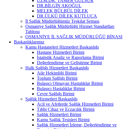
UZM.DR. TAMER GÜLSUR
DR.BİLGİN AKOĞUL
MELEK BÜLBÜL DİLEK
DR.ÜLKÜ DİLEK KUTLUCA
İl Sağlık Müdürlüğümüz Teşkilat Şeması
Osmaniye Sağlık Müdürlüğü Hizmet Standartları
Tablosu
OSMANİYE İL SAĞLIK MÜDÜRLÜĞÜ BİNASI
Başkanlıklarımız
Kamu Hastaneleri Hizmetleri Başkanlığı
Hastane Hizmetleri Birimi
İstatistik Analiz ve Raporlama Birimi
Değerlendirme ve Geliştirme Birimi
Halk Sağlığı Hizmetleri Başkanlığı
Aile Hekimliği Birimi
Toplum Sağlığı Birimi
Bulaşıcı Olmayan Hastalıklar Birimi
Bulaşıcı Hastalıklar Birimi
Çevre Sağlığı Birimi
Sağlık Hizmetleri Başkanlığı
Acil ve Afetlerde Sağlık Hizmetleri Birimi
Tıbbi Cihaz ve Eczacılık Birimi
Sağlık Hizmetleri Birimi
Kamu Sağlık Tesisleri Birimi
Sağlık Hizmetleri İzleme, Değerlendirme ve