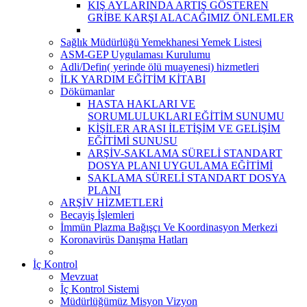
KIŞ AYLARINDA ARTIŞ GÖSTEREN
GRİBE KARŞI ALACAĞIMIZ ÖNLEMLER
Sağlık Müdürlüğü Yemekhanesi Yemek Listesi
ASM-GEP Uygulaması Kurulumu
Adli/Defin( yerinde ölü muayenesi) hizmetleri
İLK YARDIM EĞİTİM KİTABI
Dökümanlar
HASTA HAKLARI VE
SORUMLULUKLARI EĞİTİM SUNUMU
KİŞİLER ARASI İLETİŞİM VE GELİŞİM
EĞİTİMİ SUNUSU
ARŞİV-SAKLAMA SÜRELİ STANDART
DOSYA PLANI UYGULAMA EĞİTİMİ
SAKLAMA SÜRELİ STANDART DOSYA
PLANI
ARŞİV HİZMETLERİ
Becayiş İşlemleri
İmmün Plazma Bağışçı Ve Koordinasyon Merkezi
Koronavirüs Danışma Hatları
İç Kontrol
Mevzuat
İç Kontrol Sistemi
Müdürlüğümüz Misyon Vizyon