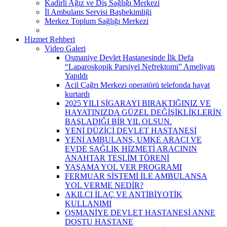
Kadirli Ağız ve Diş Sağlığı Merkezi
İl Ambulans Servisi Başhekimliği
Merkez Toplum Sağlığı Merkezi
Hizmet Rehberi
Video Galeri
Osmaniye Devlet Hastanesinde İlk Defa
“Laparoskopik Parsiyel Nefrektomi” Ameliyatı
Yapıldı
Acil Çağrı Merkezi operatörü telefonda hayat
kurtardı
2025 YILI SİGARAYI BIRAKTIĞINIZ VE
HAYATINIZDA GÜZEL DEĞİŞİKLİKLERİN
BAŞLADIĞI BİR YIL OLSUN.
YENİ DÜZİÇİ DEVLET HASTANESİ
YENİ AMBULANS, UMKE ARACI VE
EVDE SAĞLIK HİZMETİ ARACININ
ANAHTAR TESLİM TÖRENİ
YAŞAMA YOL VER PROGRAMI
FERMUAR SİSTEMİ İLE AMBULANSA
YOL VERME NEDİR?
AKILCI İLAÇ VE ANTİBİYOTİK
KULLANIMI
OSMANİYE DEVLET HASTANESİ ANNE
DOSTU HASTANE