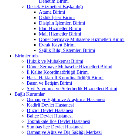
Denetim Birimi
Destek Hizmetleri Başkanlığı
Atama Birimi
Özlük İşleri Birimi
Disiplin İşlemleri Birimi
İdari Hizmetler Birimi
Mali Hizmetler Birimi
Döner Sermaye Muhasebe Hizmetleri Birimi
Evrak Kayıt Birimi
Sağlık Bilgi Sistemleri Birimi
Birimlerimiz
Hukuk ve Muhakemat Birimi
Döner Sermaye Muhasebe Hizmetleri Birimi
İl Kalite Koordinatörlüğü Birimi
Hasta Hakları İl Koordinatörlüğü Birimi
Basın ve İletişim Birimi
Sivil Savunma ve Seferberlik Hizmetleri Birimi
Bağlı Kurumlar
Osmaniye Eğitim ve Araştırma Hastanesi
Kadirli Devlet Hastanesi
Düziçi Devlet Hastanesi
Bahçe Devlet Hastanesi
Toprakkale İlçe Devlet Hastanesi
Sumbas ilçe Devlet Hastanesi
Osmaniye Ağız ve Diş Sağlığı Merkezi