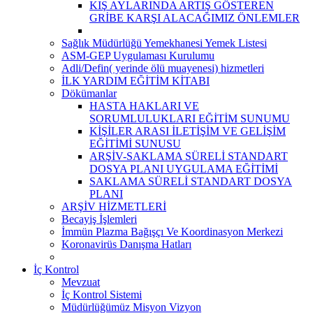
KIŞ AYLARINDA ARTIŞ GÖSTEREN
GRİBE KARŞI ALACAĞIMIZ ÖNLEMLER
Sağlık Müdürlüğü Yemekhanesi Yemek Listesi
ASM-GEP Uygulaması Kurulumu
Adli/Defin( yerinde ölü muayenesi) hizmetleri
İLK YARDIM EĞİTİM KİTABI
Dökümanlar
HASTA HAKLARI VE
SORUMLULUKLARI EĞİTİM SUNUMU
KİŞİLER ARASI İLETİŞİM VE GELİŞİM
EĞİTİMİ SUNUSU
ARŞİV-SAKLAMA SÜRELİ STANDART
DOSYA PLANI UYGULAMA EĞİTİMİ
SAKLAMA SÜRELİ STANDART DOSYA
PLANI
ARŞİV HİZMETLERİ
Becayiş İşlemleri
İmmün Plazma Bağışçı Ve Koordinasyon Merkezi
Koronavirüs Danışma Hatları
İç Kontrol
Mevzuat
İç Kontrol Sistemi
Müdürlüğümüz Misyon Vizyon