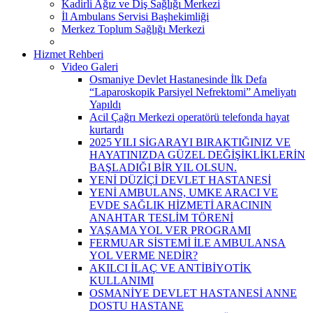
Kadirli Ağız ve Diş Sağlığı Merkezi
İl Ambulans Servisi Başhekimliği
Merkez Toplum Sağlığı Merkezi
Hizmet Rehberi
Video Galeri
Osmaniye Devlet Hastanesinde İlk Defa
“Laparoskopik Parsiyel Nefrektomi” Ameliyatı
Yapıldı
Acil Çağrı Merkezi operatörü telefonda hayat
kurtardı
2025 YILI SİGARAYI BIRAKTIĞINIZ VE
HAYATINIZDA GÜZEL DEĞİŞİKLİKLERİN
BAŞLADIĞI BİR YIL OLSUN.
YENİ DÜZİÇİ DEVLET HASTANESİ
YENİ AMBULANS, UMKE ARACI VE
EVDE SAĞLIK HİZMETİ ARACININ
ANAHTAR TESLİM TÖRENİ
YAŞAMA YOL VER PROGRAMI
FERMUAR SİSTEMİ İLE AMBULANSA
YOL VERME NEDİR?
AKILCI İLAÇ VE ANTİBİYOTİK
KULLANIMI
OSMANİYE DEVLET HASTANESİ ANNE
DOSTU HASTANE