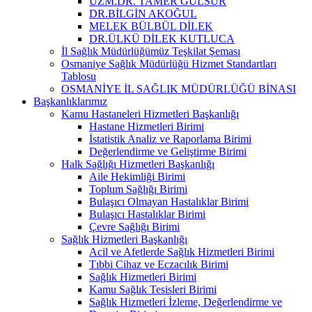
UZM.DR. TAMER GÜLSUR
DR.BİLGİN AKOĞUL
MELEK BÜLBÜL DİLEK
DR.ÜLKÜ DİLEK KUTLUCA
İl Sağlık Müdürlüğümüz Teşkilat Şeması
Osmaniye Sağlık Müdürlüğü Hizmet Standartları
Tablosu
OSMANİYE İL SAĞLIK MÜDÜRLÜĞÜ BİNASI
Başkanlıklarımız
Kamu Hastaneleri Hizmetleri Başkanlığı
Hastane Hizmetleri Birimi
İstatistik Analiz ve Raporlama Birimi
Değerlendirme ve Geliştirme Birimi
Halk Sağlığı Hizmetleri Başkanlığı
Aile Hekimliği Birimi
Toplum Sağlığı Birimi
Bulaşıcı Olmayan Hastalıklar Birimi
Bulaşıcı Hastalıklar Birimi
Çevre Sağlığı Birimi
Sağlık Hizmetleri Başkanlığı
Acil ve Afetlerde Sağlık Hizmetleri Birimi
Tıbbi Cihaz ve Eczacılık Birimi
Sağlık Hizmetleri Birimi
Kamu Sağlık Tesisleri Birimi
Sağlık Hizmetleri İzleme, Değerlendirme ve