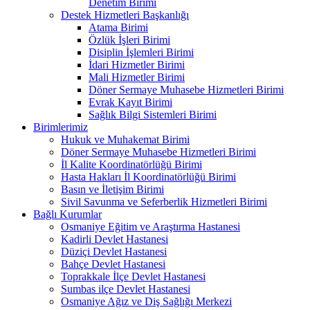
Denetim Birimi
Destek Hizmetleri Başkanlığı
Atama Birimi
Özlük İşleri Birimi
Disiplin İşlemleri Birimi
İdari Hizmetler Birimi
Mali Hizmetler Birimi
Döner Sermaye Muhasebe Hizmetleri Birimi
Evrak Kayıt Birimi
Sağlık Bilgi Sistemleri Birimi
Birimlerimiz
Hukuk ve Muhakemat Birimi
Döner Sermaye Muhasebe Hizmetleri Birimi
İl Kalite Koordinatörlüğü Birimi
Hasta Hakları İl Koordinatörlüğü Birimi
Basın ve İletişim Birimi
Sivil Savunma ve Seferberlik Hizmetleri Birimi
Bağlı Kurumlar
Osmaniye Eğitim ve Araştırma Hastanesi
Kadirli Devlet Hastanesi
Düziçi Devlet Hastanesi
Bahçe Devlet Hastanesi
Toprakkale İlçe Devlet Hastanesi
Sumbas ilçe Devlet Hastanesi
Osmaniye Ağız ve Diş Sağlığı Merkezi