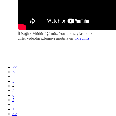
İl Sağlık Müdürlüğümüz Youtube sayfasındaki
diğer videolar izlemeyi unutmayın
tıklayınız
<<
<
..
3
4
5
6
7
..
>
>>