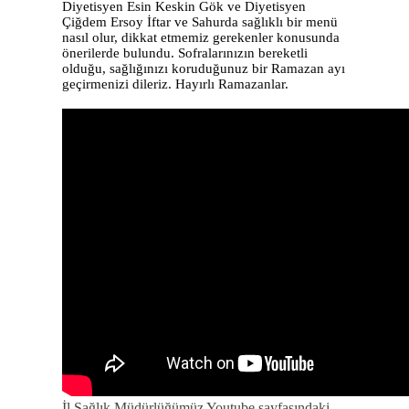
Diyetisyen Esin Keskin Gök ve Diyetisyen
Çiğdem Ersoy İftar ve Sahurda sağlıklı bir menü
nasıl olur, dikkat etmemiz gerekenler konusunda
önerilerde bulundu. Sofralarınızın bereketli
olduğu, sağlığınızı koruduğunuz bir Ramazan ayı
geçirmenizi dileriz. Hayırlı Ramazanlar.
İl Sağlık Müdürlüğümüz Youtube sayfasındaki