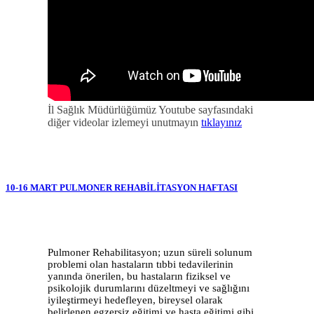
İl Sağlık Müdürlüğümüz Youtube sayfasındaki
diğer videolar izlemeyi unutmayın
tıklayınız
10-16 MART PULMONER REHABİLİTASYON HAFTASI
Pulmoner Rehabilitasyon; uzun süreli solunum
problemi olan hastaların tıbbi tedavilerinin
yanında önerilen, bu hastaların fiziksel ve
psikolojik durumlarını düzeltmeyi ve sağlığını
iyileştirmeyi hedefleyen, bireysel olarak
belirlenen egzersiz eğitimi ve hasta eğitimi gibi