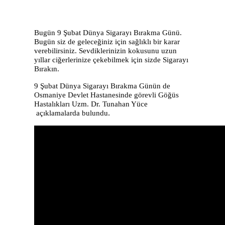
Bugün 9
Ş
ubat Dünya Sigarayı Bırakma Günü.
Bugün siz de gelece
ğ
iniz için sa
ğ
lıklı bir karar
verebilirsiniz. Sevdiklerinizin kokusunu uzun
yıllar ci
ğ
erlerinize çekebilmek için sizde S
igarayı
Bırakın.
9
Şubat
Dünya Sigarayı Bırakma Günün de
Osmaniye Devlet Hastanesinde görevli Gö
ğüs
Hastalıkları
Uzm. Dr. Tunahan Yüce
açıklamalarda bulundu
.