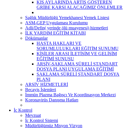
KIŞ AYLARINDA ARTIŞ GÖSTEREN
GRİBE KARŞI ALACAĞIMIZ ÖNLEMLER
Sağlık Müdürlüğü Yemekhanesi Yemek Listesi
ASM-GEP Uygulaması Kurulumu
Adli/Defin( yerinde ölü muayenesi) hizmetleri
İLK YARDIM EĞİTİM KİTABI
Dökümanlar
HASTA HAKLARI VE
SORUMLULUKLARI EĞİTİM SUNUMU
KİŞİLER ARASI İLETİŞİM VE GELİŞİM
EĞİTİMİ SUNUSU
ARŞİV-SAKLAMA SÜRELİ STANDART
DOSYA PLANI UYGULAMA EĞİTİMİ
SAKLAMA SÜRELİ STANDART DOSYA
PLANI
ARŞİV HİZMETLERİ
Becayiş İşlemleri
İmmün Plazma Bağışçı Ve Koordinasyon Merkezi
Koronavirüs Danışma Hatları
İç Kontrol
Mevzuat
İç Kontrol Sistemi
Müdürlüğümüz Misyon Vizyon