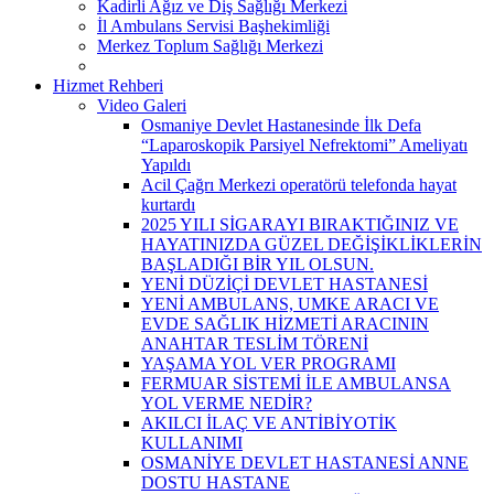
Kadirli Ağız ve Diş Sağlığı Merkezi
İl Ambulans Servisi Başhekimliği
Merkez Toplum Sağlığı Merkezi
Hizmet Rehberi
Video Galeri
Osmaniye Devlet Hastanesinde İlk Defa
“Laparoskopik Parsiyel Nefrektomi” Ameliyatı
Yapıldı
Acil Çağrı Merkezi operatörü telefonda hayat
kurtardı
2025 YILI SİGARAYI BIRAKTIĞINIZ VE
HAYATINIZDA GÜZEL DEĞİŞİKLİKLERİN
BAŞLADIĞI BİR YIL OLSUN.
YENİ DÜZİÇİ DEVLET HASTANESİ
YENİ AMBULANS, UMKE ARACI VE
EVDE SAĞLIK HİZMETİ ARACININ
ANAHTAR TESLİM TÖRENİ
YAŞAMA YOL VER PROGRAMI
FERMUAR SİSTEMİ İLE AMBULANSA
YOL VERME NEDİR?
AKILCI İLAÇ VE ANTİBİYOTİK
KULLANIMI
OSMANİYE DEVLET HASTANESİ ANNE
DOSTU HASTANE