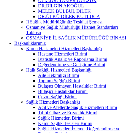
UZM.DR. TAMER GÜLSUR
DR.BİLGİN AKOĞUL
MELEK BÜLBÜL DİLEK
DR.ÜLKÜ DİLEK KUTLUCA
İl Sağlık Müdürlüğümüz Teşkilat Şeması
Osmaniye Sağlık Müdürlüğü Hizmet Standartları
Tablosu
OSMANİYE İL SAĞLIK MÜDÜRLÜĞÜ BİNASI
Başkanlıklarımız
Kamu Hastaneleri Hizmetleri Başkanlığı
Hastane Hizmetleri Birimi
İstatistik Analiz ve Raporlama Birimi
Değerlendirme ve Geliştirme Birimi
Halk Sağlığı Hizmetleri Başkanlığı
Aile Hekimliği Birimi
Toplum Sağlığı Birimi
Bulaşıcı Olmayan Hastalıklar Birimi
Bulaşıcı Hastalıklar Birimi
Çevre Sağlığı Birimi
Sağlık Hizmetleri Başkanlığı
Acil ve Afetlerde Sağlık Hizmetleri Birimi
Tıbbi Cihaz ve Eczacılık Birimi
Sağlık Hizmetleri Birimi
Kamu Sağlık Tesisleri Birimi
Sağlık Hizmetleri İzleme, Değerlendirme ve