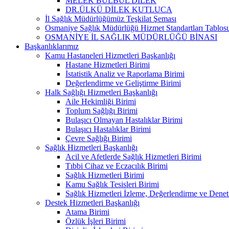
MELEK BÜLBÜL DİLEK
DR.ÜLKÜ DİLEK KUTLUCA
İl Sağlık Müdürlüğümüz Teşkilat Şeması
Osmaniye Sağlık Müdürlüğü Hizmet Standartları Tablos
OSMANİYE İL SAĞLIK MÜDÜRLÜĞÜ BİNASI
Başkanlıklarımız
Kamu Hastaneleri Hizmetleri Başkanlığı
Hastane Hizmetleri Birimi
İstatistik Analiz ve Raporlama Birimi
Değerlendirme ve Geliştirme Birimi
Halk Sağlığı Hizmetleri Başkanlığı
Aile Hekimliği Birimi
Toplum Sağlığı Birimi
Bulaşıcı Olmayan Hastalıklar Birimi
Bulaşıcı Hastalıklar Birimi
Çevre Sağlığı Birimi
Sağlık Hizmetleri Başkanlığı
Acil ve Afetlerde Sağlık Hizmetleri Birimi
Tıbbi Cihaz ve Eczacılık Birimi
Sağlık Hizmetleri Birimi
Kamu Sağlık Tesisleri Birimi
Sağlık Hizmetleri İzleme, Değerlendirme ve Denet
Destek Hizmetleri Başkanlığı
Atama Birimi
Özlük İşleri Birimi