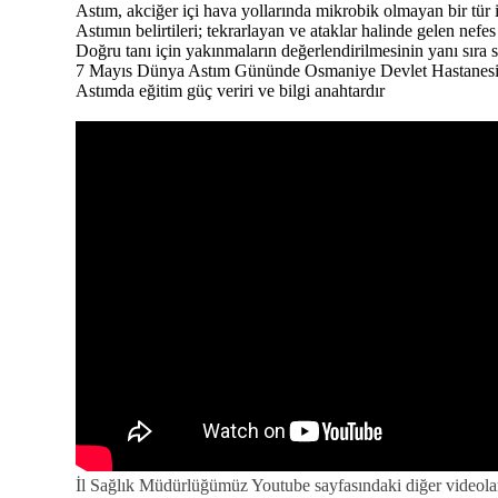
Astım, akciğer içi hava yollarında mikrobik olmayan bir tür 
Astımın belirtileri; tekrarlayan ve ataklar halinde gelen nefes d
Doğru tanı için yakınmaların değerlendirilmesinin yanı sıra
7 Mayıs Dünya Astım Gününde Osmaniye Devlet Hastanesind
Astımda eğitim güç veriri ve bilgi anahtardır
İl Sağlık Müdürlüğümüz Youtube sayfasındaki diğer videol