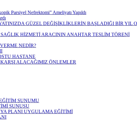
opik Parsiyel Nefrektomi” Ameliyatı Yapıldı
rdı
AYATINIZDA GÜZEL DEĞİŞİKLİKLERİN BAŞLADIĞI BİR YIL 
 SAĞLIK HİZMETİ ARACININ ANAHTAR TESLİM TÖRENİ
 VERME NEDİR?
I
OSTU HASTANE
E KARŞI ALACAĞIMIZ ÖNLEMLER
EĞİTİM SUNUMU
İTİMİ SUNUSU
YA PLANI UYGULAMA EĞİTİMİ
ANI