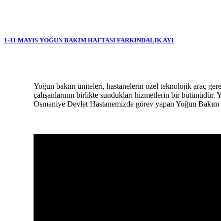
1-31 MAYIS YOĞUN BAKIM HAFTASI FARKINDALIK AYI
Yoğun bakım üniteleri, hastanelerin özel teknolojik araç gereçl
çalışanlarının birlikte sundukları hizmetlerin bir bütünüdür. 
Osmaniye Devlet Hastanemizde görev yapan Yoğun Bakım Uz