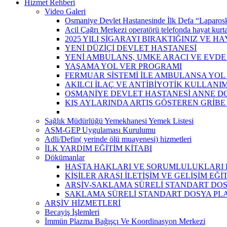
Hizmet Rehberi
Video Galeri
Osmaniye Devlet Hastanesinde İlk Defa “Laparosk
Acil Çağrı Merkezi operatörü telefonda hayat kurta
2025 YILI SİGARAYI BIRAKTIĞINIZ VE H
YENİ DÜZİÇİ DEVLET HASTANESİ
YENİ AMBULANS, UMKE ARACI VE EVDE
YAŞAMA YOL VER PROGRAMI
FERMUAR SİSTEMİ İLE AMBULANSA YOL
AKILCI İLAÇ VE ANTİBİYOTİK KULLANIM
OSMANİYE DEVLET HASTANESİ ANNE D
KIŞ AYLARINDA ARTIŞ GÖSTEREN GRİB
Sağlık Müdürlüğü Yemekhanesi Yemek Listesi
ASM-GEP Uygulaması Kurulumu
Adli/Defin( yerinde ölü muayenesi) hizmetleri
İLK YARDIM EĞİTİM KİTABI
Dökümanlar
HASTA HAKLARI VE SORUMLULUKLARI 
KİŞİLER ARASI İLETİŞİM VE GELİŞİM EĞ
ARŞİV-SAKLAMA SÜRELİ STANDART DOS
SAKLAMA SÜRELİ STANDART DOSYA PL
ARŞİV HİZMETLERİ
Becayiş İşlemleri
İmmün Plazma Bağışçı Ve Koordinasyon Merkezi