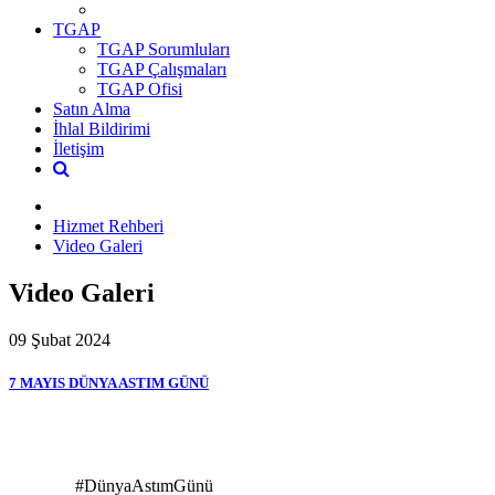
TGAP
TGAP Sorumluları
TGAP Çalışmaları
TGAP Ofisi
Satın Alma
İhlal Bildirimi
İletişim
Hizmet Rehberi
Video Galeri
Video Galeri
09 Şubat 2024
7 MAYIS DÜNYA ASTIM GÜNÜ
#DünyaAstımGünü