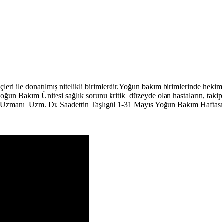
eri ile donatılmış nitelikli birimlerdir.Yoğun bakım birimlerinde hekimler
Yoğun Bakım Ünitesi sağlık sorunu kritik düzeyde olan hastaların, takip, t
manı Uzm. Dr. Saadettin Taşlıgül 1-31 Mayıs Yoğun Bakım Haftası F