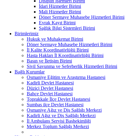
Disiplin İşlemleri Birimi
İdari Hizmetler Birimi
Mali Hizmetler Birimi
Döner Sermaye Muhasebe Hizmetleri Birimi
Evrak Kayıt Birimi
Sağlık Bilgi Sistemleri Birimi
Birimlerimiz
Hukuk ve Muhakemat Birimi
Döner Sermaye Muhasebe Hizmetleri Birimi
İl Kalite Koordinatörlüğü Birimi
Hasta Hakları İl Koordinatörlüğü Birimi
Basın ve İletişim Birimi
Sivil Savunma ve Seferberlik Hizmetleri Birimi
Bağlı Kurumlar
Osmaniye Eğitim ve Araştırma Hastanesi
Kadirli Devlet Hastanesi
Düziçi Devlet Hastanesi
Bahçe Devlet Hastanesi
Toprakkale İlçe Devlet Hastanesi
Sumbas ilçe Devlet Hastanesi
Osmaniye Ağız ve Diş Sağlığı Merkezi
Kadirli Ağız ve Diş Sağlığı Merkezi
İl Ambulans Servisi Başhekimliği
Merkez Toplum Sağlığı Merkezi