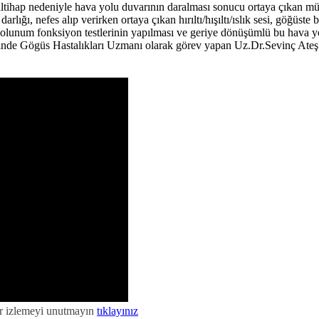
iltihap nedeniyle hava yolu duvarının daralması sonucu ortaya çıkan müz
arlığı, nefes alıp verirken ortaya çıkan hırıltı/hışıltı/ıslık sesi, göğüste 
 solunum fonksiyon testlerinin yapılması ve geriye dönüşümlü bu hava y
e Gögüs Hastalıkları Uzmanı olarak görev yapan Uz.Dr.Sevinç Ateş 
ar izlemeyi unutmayın
tıklayınız